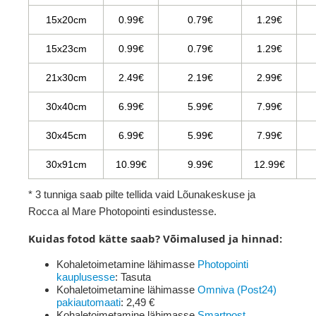
15x20cm
0.99€
0.79€
1.29€
15x23cm
0.99€
0.79€
1.29€
21x30cm
2.49€
2.19€
2.99€
30x40cm
6.99€
5.99€
7.99€
30x45cm
6.99€
5.99€
7.99€
30x91cm
10.99€
9.99€
12.99€
* 3 tunniga saab pilte tellida vaid Lõunakeskuse ja
Rocca al Mare Photopointi esindustesse.
Kuidas fotod kätte saab? Võimalused ja hinnad:
Kohaletoimetamine lähimasse
Photopointi
kauplusesse
: Tasuta
Kohaletoimetamine lähimasse
Omniva (Post24)
pakiautomaati
: 2,49 €
Kohaletoimetamine lähimasse
Smartpost