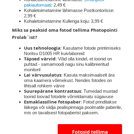
pakiautomaati
: 2,49 €
Kohaletoimetamine lähimasse Postkontorisse:
2,99 €
Kohaletoimetamine Kulleriga koju: 3,99 €
Miks sa peaksid oma fotod tellima Photopointi
Prolab`ist?
Uus tehnoloogia
: Kasutame fotode printimiseks
Noritsu D1005 HR kuivlaboreid
Täpsed värvid
: Võid olla kindel, et toonid on
puhtad - samamoodi nagu sinu kalibreeritud
monitoril
Lai värvusulatus
: Kasuta maksimaalselt ära
oma kaamera võimekust. Nendes fotodes on
lihtsalt rohkem värve
Suurepärane kontrastsus
: Tumedad mustad
toonid loovad fotodele võrreldamatu sügavuse
Esmaklassiline fotopaber
: Fotod prinditakse
läikega või siidja pealispinnaga poolmatile paberile,
mis on tavalisest fotopaberist paksem.
Fotosid tellima