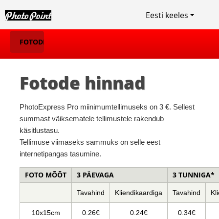
Eesti keeles
FOTODE
TELLIMINE
Fotode hinnad
PhotoExpress Pro miinimumtellimuseks on 3 €. Sellest
summast väiksematele tellimustele rakendub
käsitlustasu.
Tellimuse viimaseks sammuks on selle eest
internetipangas tasumine.
FOTO MÕÕT
3 PÄEVAGA
3 TUNNIGA*
Tavahind
Kliendikaardiga
Tavahind
Kl
10x15cm
0.26€
0.24€
0.34€